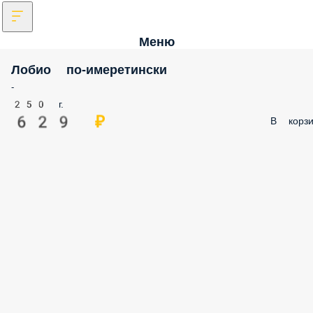
Меню
Лобио по-имеретински
-
250 г.
629 ₽
В корз