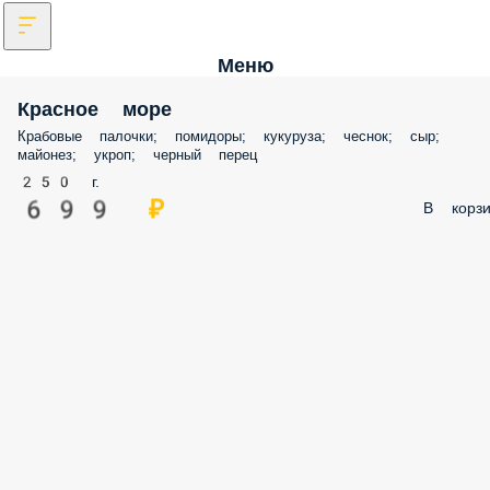
Меню
Красное море
Крабовые палочки; помидоры; кукуруза; чеснок; сыр; майонез; укро
черный перец
250 г.
699 ₽
В корз